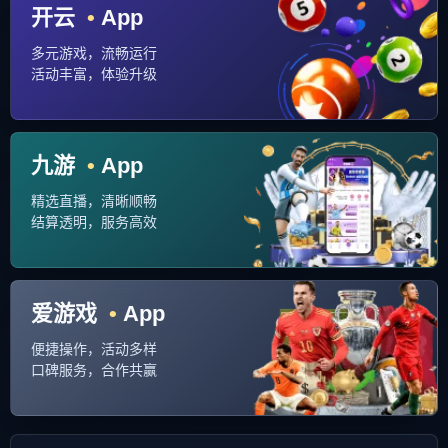
分钟接到后场长传，用胸口将球稳稳卸下，一个转身
扛开两名后卫，左脚抽射——皮如炮弹般轰入网窝，
那一刻，仿佛时光倒流,蓝军时代的巅峰重现。
但对手并非等闲之辈，电竞领域的王者之师TES
早已布下天罗地网，他们将现实中的战术素养和游戏
中的默契配合,完美移植到了这场跨时空战斗中。
萨拉赫的魔法：80分钟里的绝地反击
上半场结束时，德罗巴一方以3比1领先，所有人
都以为比赛已经失去了悬念，真正的传奇,往往从绝境
开始书写。
下半场，萨拉赫接过进攻的旗帜，他的每一次盘
带都像一首诗，左脚内侧拨球，右脚外脚背一蹭，人