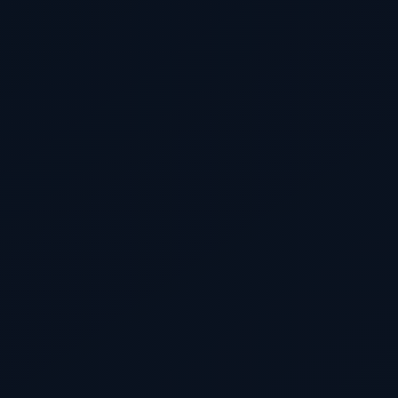
本文地址：
https://cn-web-kyrb.com/2026/07/182/
分享：
上一篇:
下一篇:
kaiyun.com-萨拉赫三
开云-突发！科维托娃
连击！赛事规则突遭更
赛事官方发布败北新
新，利物浦逆境挑战极
规，加拿大队深陷争议
限
漩涡！
相关文章