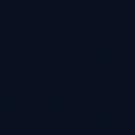
加时赛里，德罗巴和萨拉赫同时站了出来，前者
禁区前沿背身拿球，转身爆射，皮球击中门柱弹回，
后者机敏地补射入网，4比3！逆转,真的发生了。
裁判终场哨响的那一刻，萨拉赫单膝跪地掩面哭
泣，德罗巴将他拉起，紧紧抱住，这一刻，没有对手,