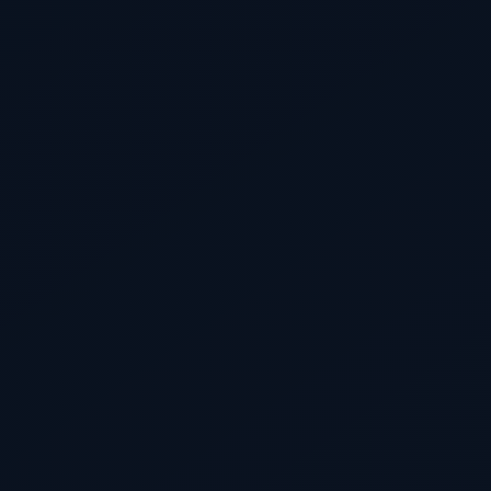
它照出了电竞行业在高速发展过程中遇到的阵痛，也
折射出不同文化背景下的职业态度差异。
电竞不止是游戏，更是一场关于规则、尊严与职
业精神的博弈。
而在这场博弈中,Faker依然是那个站在聚光灯下
的巨人，而日本队则需要用成绩来证明，他们的争议
不是空谈。
版权声明：
本站文章如无特别标注，均为本站原创文
章，于2026-05-12，由
xiaomi
发表，共 1758个字。
转载请注明出处：
xiaomi，如有疑问，请联系我们
本文地址：
https://cn-web-kyrb.com/2026/05/56/