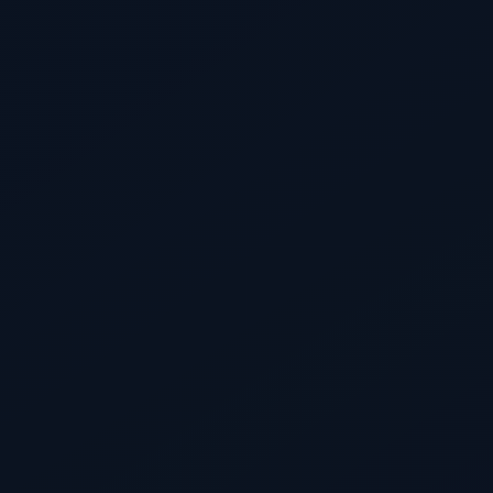
开云-莱万见证规则风暴，DWG横扫关键节点赛事夺冠
7
2026 / 08 / 09
kaiyun.com-圣梅西天神下凡！G2关键助攻载入史册，全球沸
腾