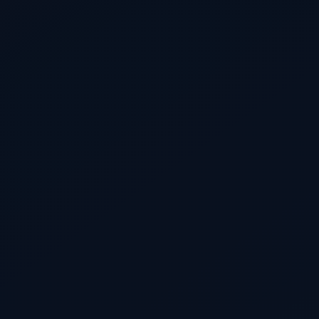
面对质疑,日本队官方发表声明，坚称“训练赛软件
系第三方提供，俱乐部不知情”，但这一解释并未获得
舆论的信任，相反，有电竞评论员指出：“日本队的问
题不在于战术水平，而在于态度，输了比赛怪规则，
赢了比赛又说不尊重，这不是电竞精神。”
Faker的回应：沉默中带着坚定
作为整件事的“风暴眼”，Faker本人的反应反而显
得冷静。
在最近的一次直播中,当被问及新规和日本队的争
议时，Faker只是淡淡地说了一句：“规则是为了让比
赛更公平，我不需要特殊照顾，只要有人站在我面
前，我就会赢。”