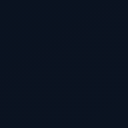
开云体育下载-十二赛季封神一战，Ning高光时刻引爆西班牙，
球迷沸腾如火山喷发
7
2026 / 08 / 09