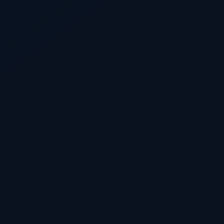
新规的出台,本质上是对赛事体系的一次“补丁升
级”，它试图在保护选手健康、维护公平竞争、保持赛
事观赏性之间找到平衡点。
正如一位资深电竞分析师所说：“新规不是针对
谁，而是给所有人划了一条线，日本队的争议，本质
上是他们还没有适应这种职业化的规则体系。”
后续发展：争议仍在继续
截至发稿时,日本队官方已表态“接受新规”，但强
调“希望规则能更透明地执行”，而Faker方面则始终保
持着“不评论、不回应、只管赢”的态度，这或许正是
“魔王”最让人敬畏的地方。
对于普通观众而言,这场争议更像是一面镜子——