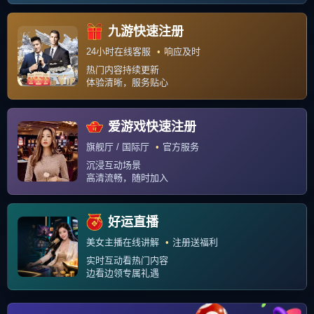
新规到底说了什么？
根据官方公布的文件,此次新规的核心内容包括：
第一，针对选手因健康、伤病等特殊原因暂时离
开赛场后的回归流程做出了明确规定。
选手必须在指
定时间内完成健康评估、状态测试和战术磨合，才能
正式回归赛场，这被外界普遍认为是针对Faker此前因
伤病休赛后的复出情况——要知道，这位“不死魔王”曾
因手腕伤势休战长达两个月，复出后迅速带队杀入决
赛，堪称电竞界的“王者归来”。
第二，新规特别强调了“赛事公平性”原则。
任何
队伍不得利用选手的突发性回归或离场来获取战术优
势，这条规定直指近期频发的“闪电复出”“神秘消失”等