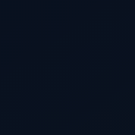
这番话被粉丝解读为“教科书级别的回应”——既没
有正面回击日本队，又展现了自己的实力和自信，
Faker此前在多次采访中都强调过“规则对所有人都适
用”，而他的职业生涯中，也确实从未因为“特殊照顾”
而受到任何质疑。
赛事新规：行业发展的必然选择
从赛事运营的角度来看,此次新规的发布并不令人
意外。
这几年,随着电竞行业日益成熟，选手健康管理、
比赛公平性、阵容稳定性等问题逐渐浮出水面，尤其
是Faker这样的超级明星选手，其身体状况和比赛状态
直接影响着整个联赛的观赏性和商业价值。