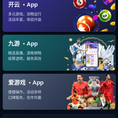
操作，被不少人调侃为“Faker条款”——毕竟，Faker
的每一次复出都像是给对手的“降维打击”。
第三，新规还规定，选手回归赛场前需进行为期
一周的“适应期”，期间不得参加正式比赛，但可以进
行训练赛。
这一条的争议最大，有观点认为，这剥夺
了队伍灵活调整阵容的权利；也有人认为，这是对选
手和赛事本身的双重保护。
日本队：争议的“火药桶”
如果说新规是第一次引爆,那么日本队的争议言论
就是第二波冲击。