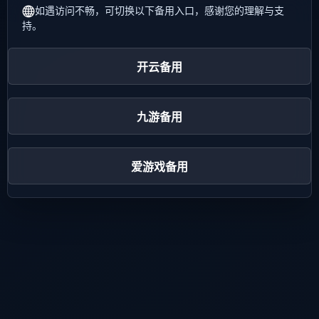
开云体育APP-凯恩关键节点显锋芒，法国队带队取胜利！
4
2026 / 08 / 08