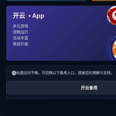
xiaomi
kaiy
首页
网球赛
多伦多
第一，
彩的西...
xiaomi
开云-
首页
就在全球
官方突然
赛观赏性
xiaomi