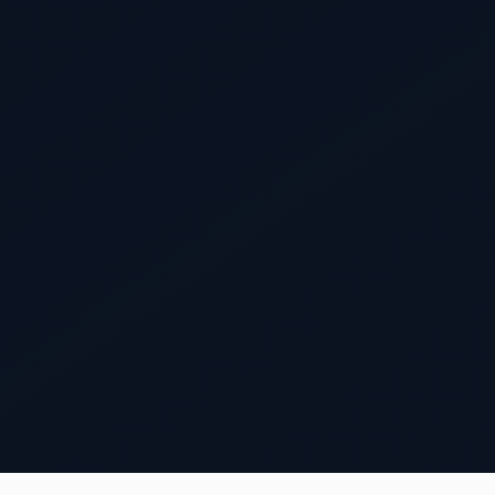
58
0
2026-07-25
4
5
6
下一页
尾页
网站地图
关于我们
开云拥有多元化的产
址网站了解最新信
Copyright © 2026