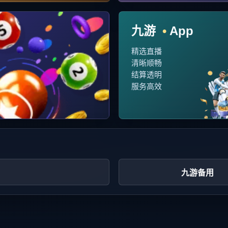
11
0
2026-08-06
un-穆古鲁扎第十二赛季爆发，加拿大球迷狂欢！
季进入后半程，北美硬地赛场的战火在加拿大点燃，而这一次，
主场球迷彻底陷入狂欢的，不是本土新星，也不是高居榜首的世
而是一位曾两次摘得大满贯、如今在职业生涯第十二个赛季重焕
18
0
2026-08-05
纳达尔赛事新规引争议，勇士队内风波不断
网球爱好者还在回味纳达尔法网14冠的传奇时，纳达尔旗下赛
扔出一颗重磅炸弹——正式发布“大胜新规”，这一规则本想提
，却意外引发体育圈内外“勇士争议不断”的滔天巨浪,让原本...
21
0
2026-08-04