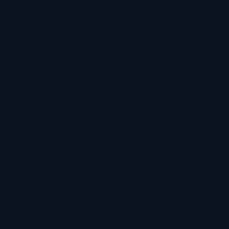
至
人
的第
决，莎拉波娃与穆古鲁扎激战200分钟，连败缠身胜负难料！
血
一场