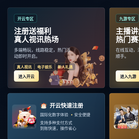
首页
首页
首页
首页
分类：
首页
开云体育
首页
在LPL
连串匪
逆转，每