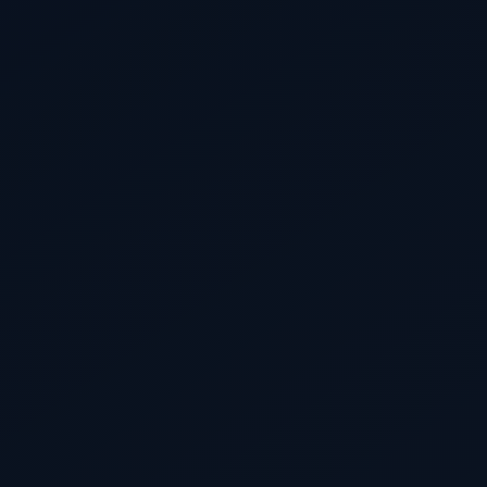
球体育迷的目光被两场截然不同却又同样惊心动魄的赛事牢牢锁
边是法兰西足球巨星姆巴佩在绿茵场上与宿敌上演巅峰对决，另
竞战场中，中国选手Ning与代号“50”的搭档鏖战澳大利亚队，..
27
0
2026-08-02
kaiyun.com-浓眉哥与杜兰特5
寒风在巴克莱中心外呼啸，但球馆内的空气几乎要被点燃，灯光
器上的数字跳动着，距离全场比赛结束还有30秒，比分——11
篮网，而基里连科（Kyrie Irving）正运球推进，但...
25
0
2026-08-02
un.com-史诗同辉，梅西破纪录，切尔西逆境极限挑战
世界里，纪录是用来被打破的,极限是用来被挑战的。 当巴萨传